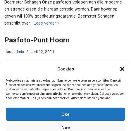
Beemster Schagen Onze pasfoto’s voldoen aan alle moderne
en strenge eisen die hieraan gesteld worden. Daar bovenop
geven wij 100% goedkeuringsgarantie. Beemster Schagen
beschikt over…
Lees verder »
Pasfoto-Punt Hoorn
door
admin
april 12, 2021
Foto Coenstad Pasfoto’s zijn verplicht voor uw rijbewijs,
Cookies
paspoort, visa of ID-bewijs. Deze pasfoto’s moeten aan
meerdere eisen voldoen. Daarom is het belangrijk dat de…
Lees
Met cookies en technieken die daarop lijken helpen we je beter en persoonlijker. Dankzij
verder »
functionele cookies werkt de website goed. Ze hebben ook een analytische functie. Zo
maken we de website elke dag een beetje beter. Daarom gebruiken we alleen de
technologie om je gedrag binnen en
niet
buiten onze website te volgen. Dat doen we op een
anonieme manier. Dit zijn de technische cookies. Alleen deze staan bij ons aan.
Oke
« Vorige
1
2
3
Volgende »
Nee