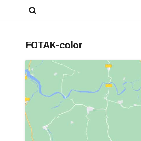
Ga
naar
de
inhoud
FOTAK-color