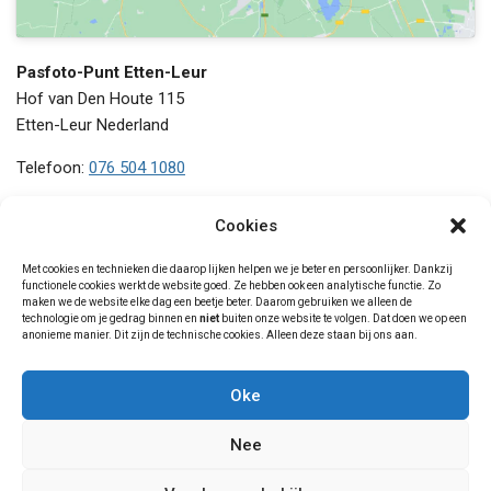
Pasfoto-Punt Etten-Leur
Hof van Den Houte 115
Etten-Leur
Nederland
Telefoon:
076 504 1080
Maandag
09:00 - 18:00
Cookies
Dinsdag
09:00 - 18:00
Woensdag
09:00 - 18:00
Met cookies en technieken die daarop lijken helpen we je beter en persoonlijker. Dankzij
functionele cookies werkt de website goed. Ze hebben ook een analytische functie. Zo
Donderdag
09:00 - 18:00
maken we de website elke dag een beetje beter. Daarom gebruiken we alleen de
Vrijdag
09:00 - 18:00
technologie om je gedrag binnen en
niet
buiten onze website te volgen. Dat doen we op een
anonieme manier. Dit zijn de technische cookies. Alleen deze staan bij ons aan.
Zaterdag
09:00 - 17:00
Zondag
gesloten
Oke
Nee