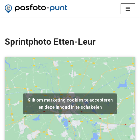
Ga
naar
de
inhoud
Sprintphoto Etten-Leur
Klik om marketing cookies te accepteren
en deze inhoud in te schakelen