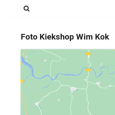
Ga
naar
de
inhoud
Foto Kiekshop Wim Kok