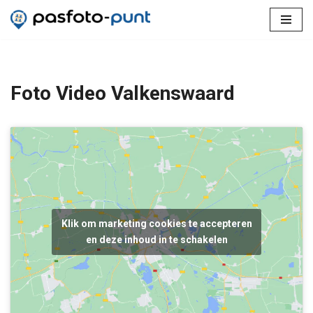
Ga
naar
de
inhoud
Foto Video Valkenswaard
Klik om marketing cookies te accepteren
en deze inhoud in te schakelen