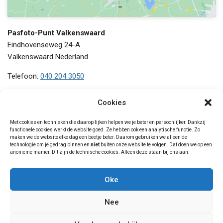
Pasfoto-Punt Valkenswaard
Eindhovenseweg 24-A
Valkenswaard
Nederland
Telefoon:
040 204 3050
Maandag
09:00 - 18:00
Cookies
Dinsdag
09:00 - 18:00
Woensdag
09:00 - 18:00
Met cookies en technieken die daarop lijken helpen we je beter en persoonlijker. Dankzij
functionele cookies werkt de website goed. Ze hebben ook een analytische functie. Zo
Donderdag
09:00 - 18:00
maken we de website elke dag een beetje beter. Daarom gebruiken we alleen de
Vrijdag
09:00 - 18:00
technologie om je gedrag binnen en
niet
buiten onze website te volgen. Dat doen we op een
anonieme manier. Dit zijn de technische cookies. Alleen deze staan bij ons aan.
Zaterdag
09:00 - 17:00
Zondag
gesloten
Oke
Nee